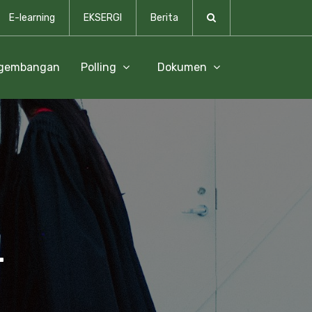
E-learning
EKSERGI
Berita
ngembangan
Polling
Dokumen
-