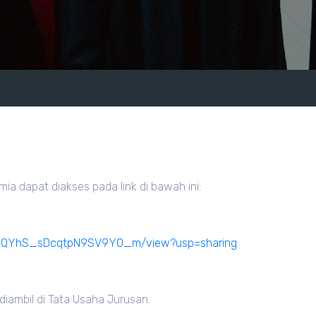
mia dapat diakses pada link di bawah ini:
J6KLzQYhS_sDcqtpN9SV9Y0_m/view?usp=sharing
iambil di Tata Usaha Jurusan.