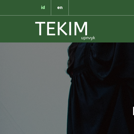
id
en