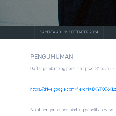
SAMEKTA ADI | 16 SEPTEMBER 2024
PENGUMUMAN
Daftar pembimbing penelitian prodi S1 teknik ki
https://drive.google.com/file/d/1XiBKYFO
Surat pengantar pembimbing penelitian dapat d