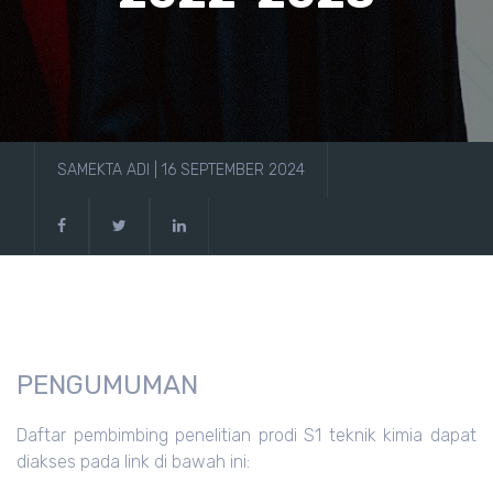
SAMEKTA ADI | 16 SEPTEMBER 2024
PENGUMUMAN
Daftar pembimbing penelitian prodi S1 teknik kimia dapat
diakses pada link di bawah ini: